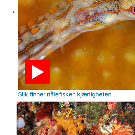
Slik finner nålefisken kjærligheten