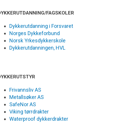
DYKKERUTDANNING/FAGSKOLER
Dykkerutdanning i Forsvaret
Norges Dykkeforbund
Norsk Yrkesdykkerskole
Dykkerutdanningen, HVL
DYKKERUTSTYR
Frivannsliv AS
Metallsøker AS
SafeNor AS
Viking tørrdrakter
Waterproof dykkerdrakter