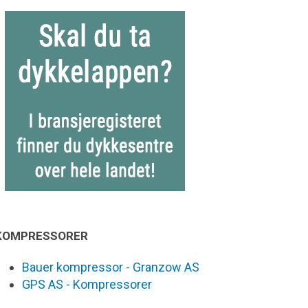
KOMPRESSORER
Bauer kompressor - Granzow AS
GPS AS - Kompressorer