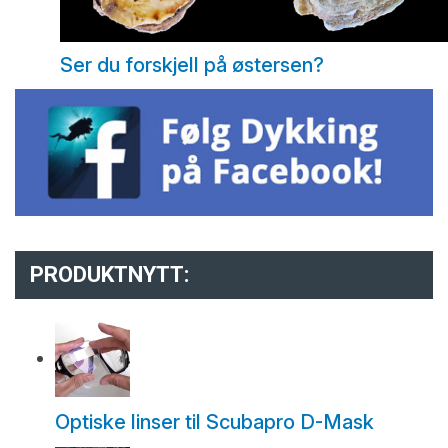
Ser du forskjell på østersen?
PRODUKTNYTT:
Optiske linser til Scubapro D-Mask