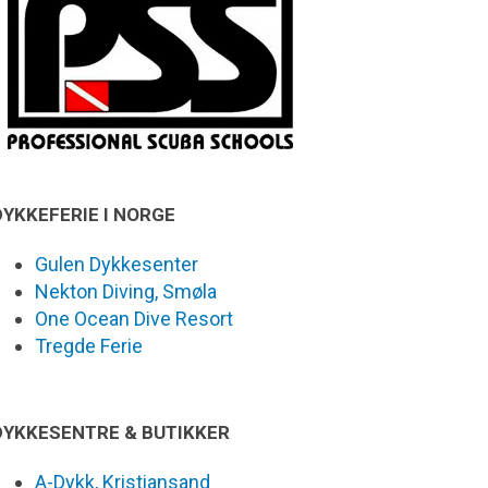
DYKKEFERIE I NORGE
Gulen Dykkesenter
Nekton Diving, Smøla
One Ocean Dive Resort
Tregde Ferie
DYKKESENTRE & BUTIKKER
A-Dykk, Kristiansand