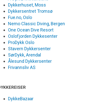
Dykkerhuset, Moss
Dykkersentret Tromsø
Fue.no, Oslo
Nemo Classic Diving, Bergen
One Ocean Dive Resort
Oslofjorden Dykkesenter
ProDykk Oslo
Stavern Dykkersenter
SørDykk, Arendal
Ålesund Dykkersenter
Frivannsliv AS
DYKKEREISER
DykkeBazaar