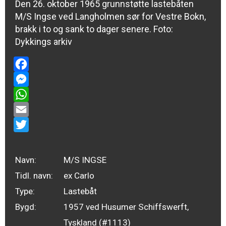
Den 26. oktober 1965 grunnstøtte lastebåten
M/S Ingse ved Langholmen sør for Vestre Bokn,
brakk i to og sank to dager senere. Foto:
Dykkings arkiv
Facebook
Messenger
WhatsApp
Email
Twitter
Navn:
M/S INGSE
Tidl. navn:
ex Carlo
Type:
Lastebåt
Bygd:
1957 ved Husumer Schiffswerft,
Tyskland (#1113)