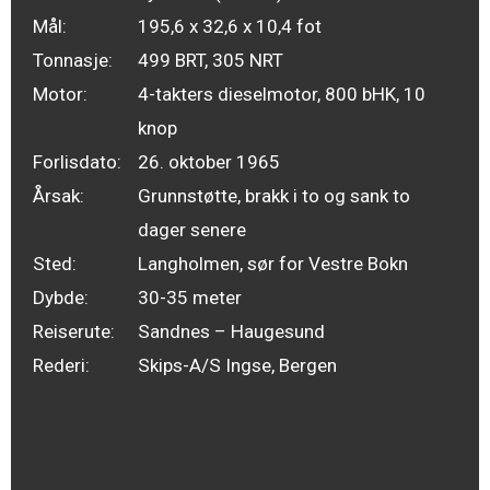
Mål:
195,6 x 32,6 x 10,4 fot
Tonnasje:
499 BRT, 305 NRT
Motor:
4-takters dieselmotor, 800 bHK, 10
knop
Forlisdato:
26. oktober 1965
Årsak:
Grunnstøtte, brakk i to og sank to
dager senere
Sted:
Langholmen, sør for Vestre Bokn
Dybde:
30-35 meter
Reiserute:
Sandnes – Haugesund
Rederi:
Skips-A/S Ingse, Bergen