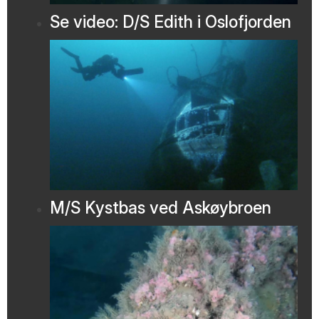
Se video: D/S Edith i Oslofjorden
M/S Kystbas ved Askøybroen