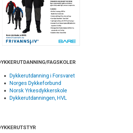
DYKKERUTDANNING/FAGSKOLER
Dykkerutdanning i Forsvaret
Norges Dykkeforbund
Norsk Yrkesdykkerskole
Dykkerutdanningen, HVL
DYKKERUTSTYR