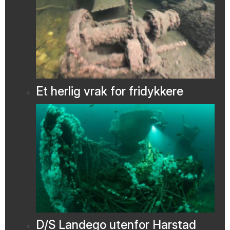
Et herlig vrak for fridykkere
D/S Landego utenfor Harstad