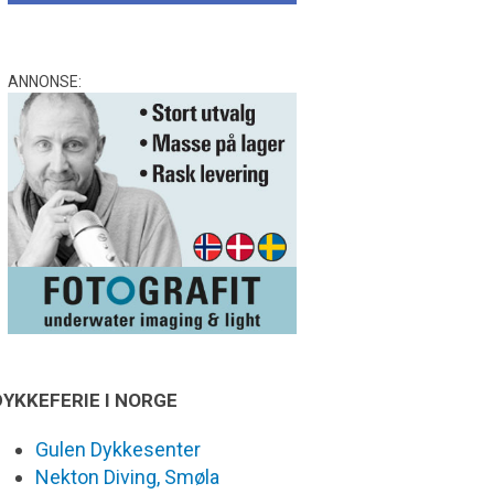
ANNONSE:
DYKKEFERIE I NORGE
Gulen Dykkesenter
Nekton Diving, Smøla