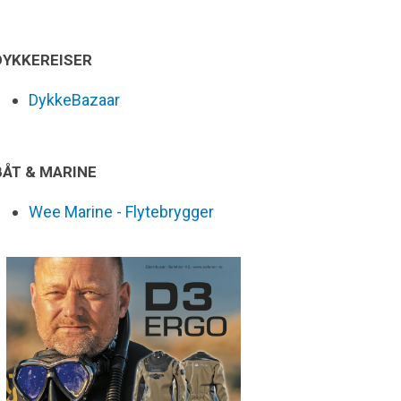
DYKKEREISER
DykkeBazaar
BÅT & MARINE
Wee Marine - Flytebrygger