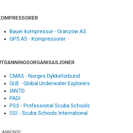
KOMPRESSORER
Bauer kompressor - Granzow AS
GPS AS - Kompressorer
UTDANNINGSORGANISASJONER
CMAS - Norges Dykkeforbund
GUE - Global Underwater Explorers
IANTD
PADI
PSS - Professional Scuba Schools
SSI - Scuba Schools International
ANNONSE: