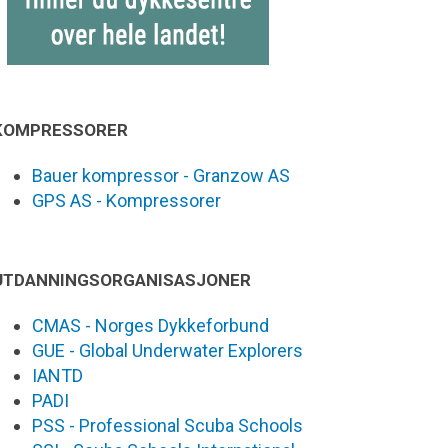
KOMPRESSORER
Bauer kompressor - Granzow AS
GPS AS - Kompressorer
UTDANNINGSORGANISASJONER
CMAS - Norges Dykkeforbund
GUE - Global Underwater Explorers
IANTD
PADI
PSS - Professional Scuba Schools