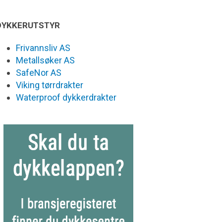
DYKKERUTSTYR
Frivannsliv AS
Metallsøker AS
SafeNor AS
Viking tørrdrakter
Waterproof dykkerdrakter