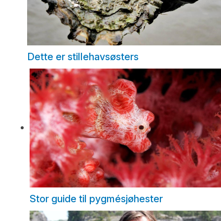
Dette er stillehavsøsters
Stor guide til pygmésjøhester