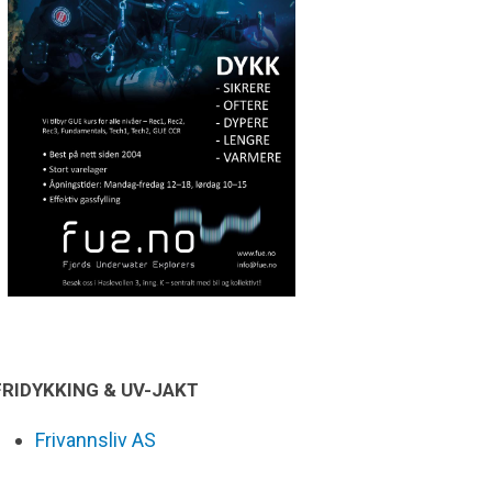
FRIDYKKING & UV-JAKT
Frivannsliv AS