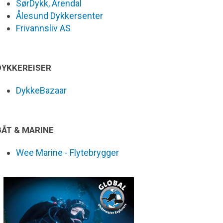
SørDykk, Arendal
Ålesund Dykkersenter
Frivannsliv AS
DYKKEREISER
DykkeBazaar
BÅT & MARINE
Wee Marine - Flytebrygger