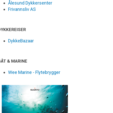
Ålesund Dykkersenter
Frivannsliv AS
DYKKEREISER
DykkeBazaar
BÅT & MARINE
Wee Marine - Flytebrygger