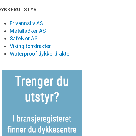
DYKKERUTSTYR
Frivannsliv AS
Metallsøker AS
SafeNor AS
Viking tørrdrakter
Waterproof dykkerdrakter