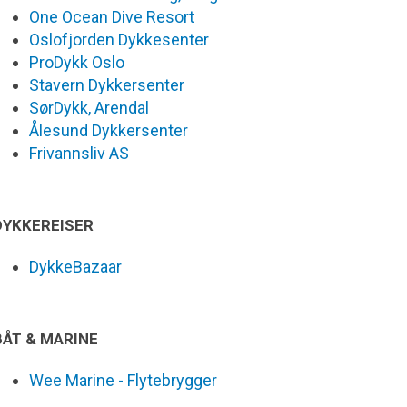
One Ocean Dive Resort
Oslofjorden Dykkesenter
ProDykk Oslo
Stavern Dykkersenter
SørDykk, Arendal
Ålesund Dykkersenter
Frivannsliv AS
DYKKEREISER
DykkeBazaar
BÅT & MARINE
Wee Marine - Flytebrygger