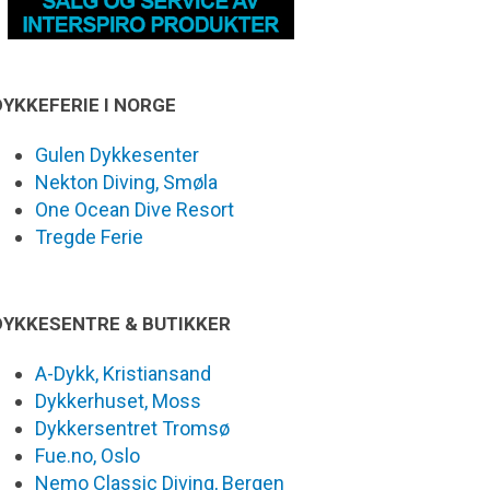
DYKKEFERIE I NORGE
Gulen Dykkesenter
Nekton Diving, Smøla
One Ocean Dive Resort
Tregde Ferie
DYKKESENTRE & BUTIKKER
A-Dykk, Kristiansand
Dykkerhuset, Moss
Dykkersentret Tromsø
Fue.no, Oslo
Nemo Classic Diving, Bergen