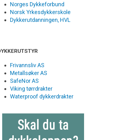
Norges Dykkeforbund
Norsk Yrkesdykkerskole
Dykkerutdanningen, HVL
DYKKERUTSTYR
Frivannsliv AS
Metallsøker AS
SafeNor AS
Viking tørrdrakter
Waterproof dykkerdrakter