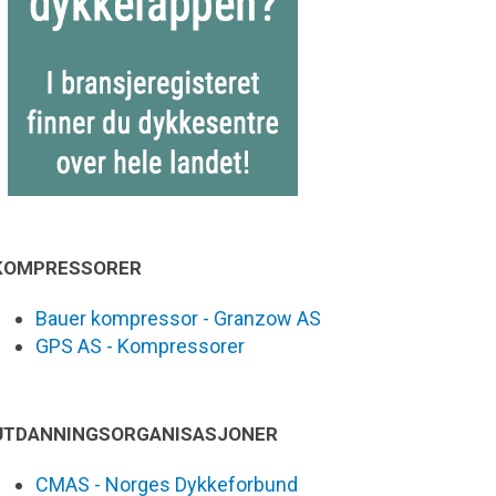
KOMPRESSORER
Bauer kompressor - Granzow AS
GPS AS - Kompressorer
UTDANNINGSORGANISASJONER
CMAS - Norges Dykkeforbund