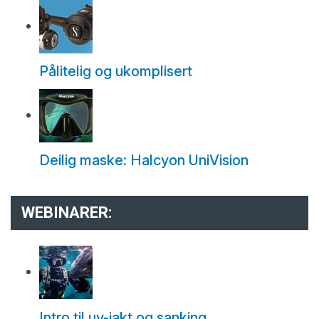
Pålitelig og ukomplisert
Deilig maske: Halcyon UniVision
WEBINARER:
Intro til uv-jakt og sanking