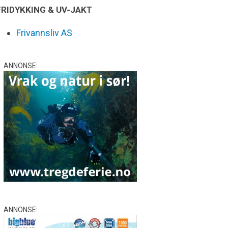
FRIDYKKING & UV-JAKT
Frivannsliv AS
ANNONSE:
ANNONSE: