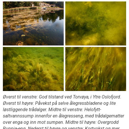
Øverst til venstre: God tilstand ved Torvøya, i Ytre Oslofjord.
Øverst til høyre: Påvekst på selve ålegressbladene og lite
løstliggende trådalger. Midtre til venstre: Helofytt-
saltvannssump innenfor en ålegresseng, med trådalgematter
over enga og inn mot sumpen. Midtre til høyre: Overgrodd
Ruppia-eng. Nederst til høyre og venstre: Kortvokst og mer