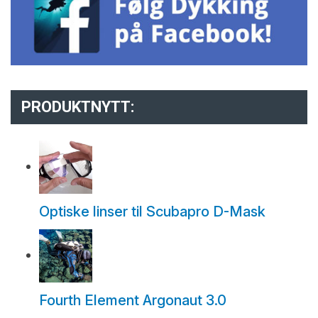
PRODUKTNYTT:
Optiske linser til Scubapro D-Mask
Fourth Element Argonaut 3.0