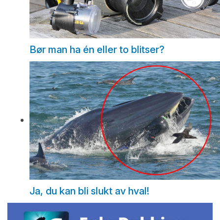
Bør man ha én eller to blitser?
Ja, du kan bli slukt av hval!