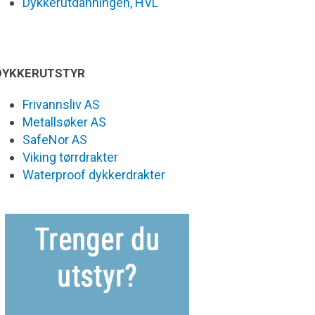
Dykkerutdanningen, HVL
DYKKERUTSTYR
Frivannsliv AS
Metallsøker AS
SafeNor AS
Viking tørrdrakter
Waterproof dykkerdrakter