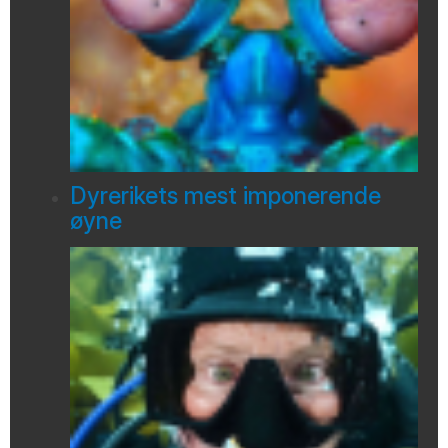
Dyrerikets mest imponerende
øyne