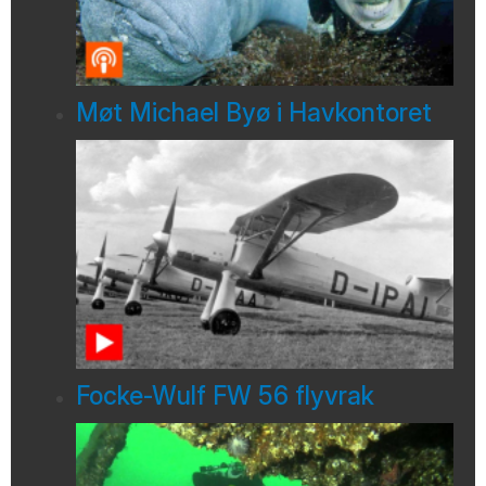
Møt Michael Byø i Havkontoret
Focke-Wulf FW 56 flyvrak