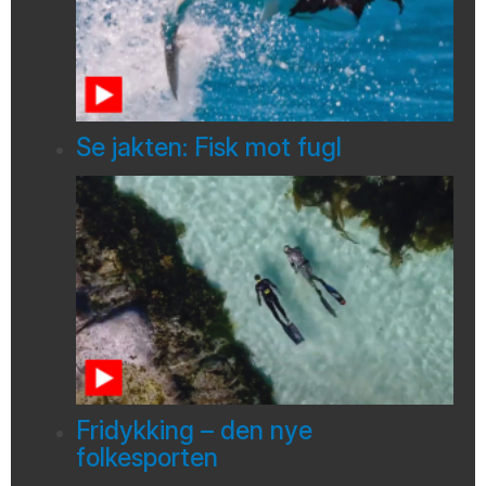
Se jakten: Fisk mot fugl
Fridykking – den nye
folkesporten