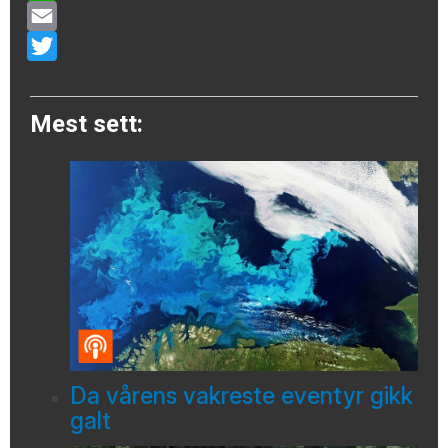
WhatsApp
Email
Twitter
Mest sett:
Da vårens vakreste eventyr gikk
galt