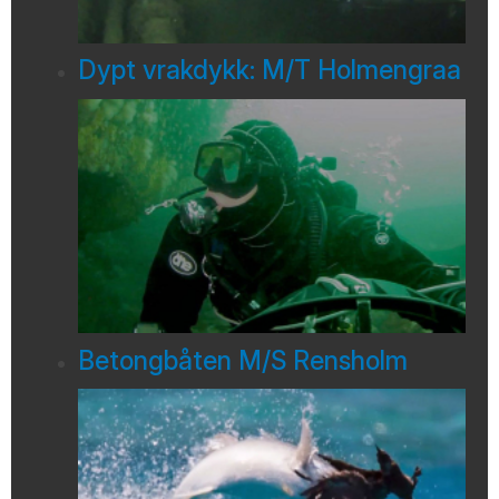
Dypt vrakdykk: M/T Holmengraa
Betongbåten M/S Rensholm