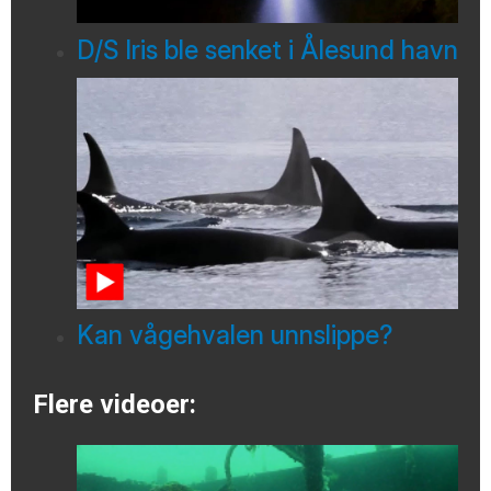
D/S Iris ble senket i Ålesund havn
Kan vågehvalen unnslippe?
Flere videoer: