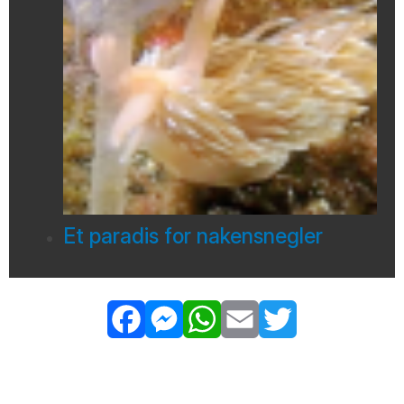
Et paradis for nakensnegler
Facebook
Messenger
WhatsApp
Email
Twitter