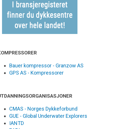
KOMPRESSORER
Bauer kompressor - Granzow AS
GPS AS - Kompressorer
UTDANNINGSORGANISASJONER
CMAS - Norges Dykkeforbund
GUE - Global Underwater Explorers
IANTD