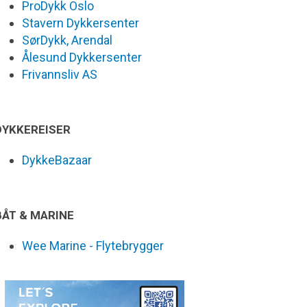
ProDykk Oslo
Stavern Dykkersenter
SørDykk, Arendal
Ålesund Dykkersenter
Frivannsliv AS
DYKKEREISER
DykkeBazaar
BÅT & MARINE
Wee Marine - Flytebrygger