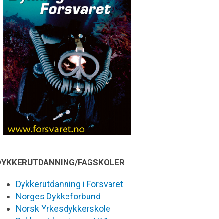
DYKKERUTDANNING/FAGSKOLER
Dykkerutdanning i Forsvaret
Norges Dykkeforbund
Norsk Yrkesdykkerskole