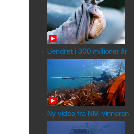
Uendret i 300 millioner år
Ny video fra NM-vinneren