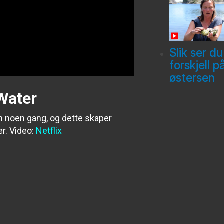
Slik ser du
forskjell p
østersen
Water
n noen gang, og dette skaper
r.
Video:
Netflix