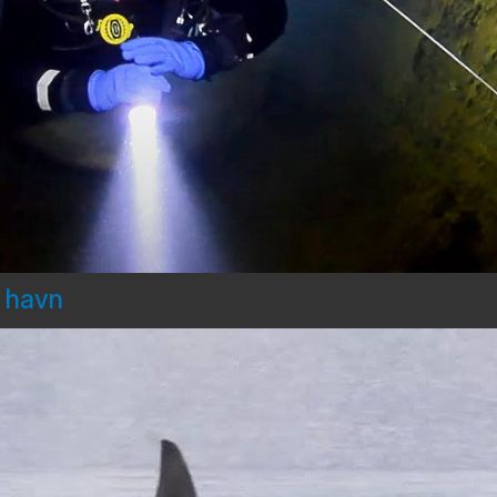
d havn