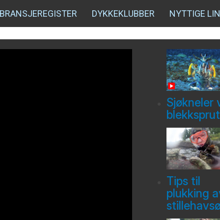
BRANSJEREGISTER
DYKKEKLUBBER
NYTTIGE LI
Sjøkneler 
blekksprut
Tips til
plukking a
stillehavs