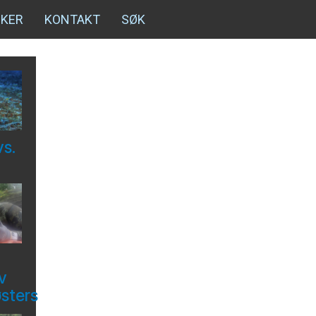
NKER
KONTAKT
SØK
vs.
v
østers