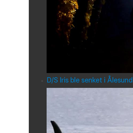
D/S Iris ble senket i Ålesun