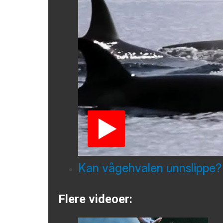
Kan vågehvalen unnslippe?
Flere videoer: