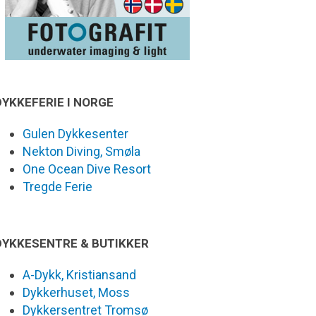
DYKKEFERIE I NORGE
Gulen Dykkesenter
Nekton Diving, Smøla
One Ocean Dive Resort
Tregde Ferie
DYKKESENTRE & BUTIKKER
A-Dykk, Kristiansand
Dykkerhuset, Moss
Dykkersentret Tromsø