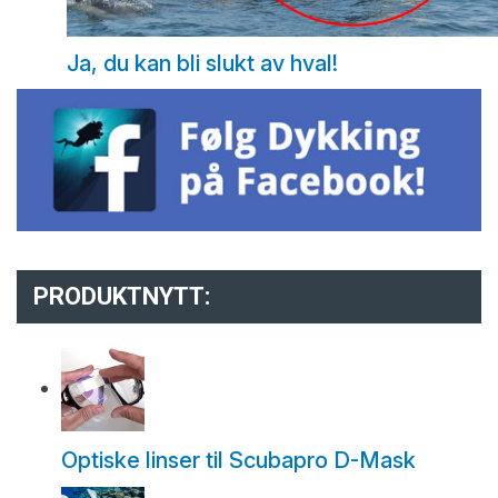
Ja, du kan bli slukt av hval!
PRODUKTNYTT:
Optiske linser til Scubapro D-Mask