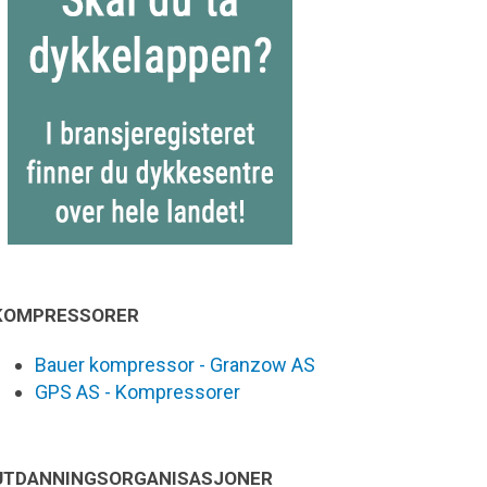
KOMPRESSORER
Bauer kompressor - Granzow AS
GPS AS - Kompressorer
UTDANNINGSORGANISASJONER