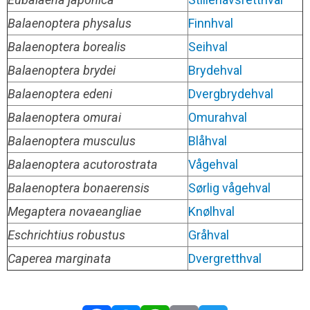
Balaenoptera physalus
Finnhval
Balaenoptera borealis
Seihval
Balaenoptera brydei
Brydehval
Balaenoptera edeni
Dvergbrydehval
Balaenoptera omurai
Omurahval
Balaenoptera musculus
Blåhval
Balaenoptera acutorostrata
Vågehval
Balaenoptera bonaerensis
Sørlig vågehval
Megaptera novaeangliae
Knølhval
Eschrichtius robustus
Gråhval
Caperea marginata
Dvergretthval