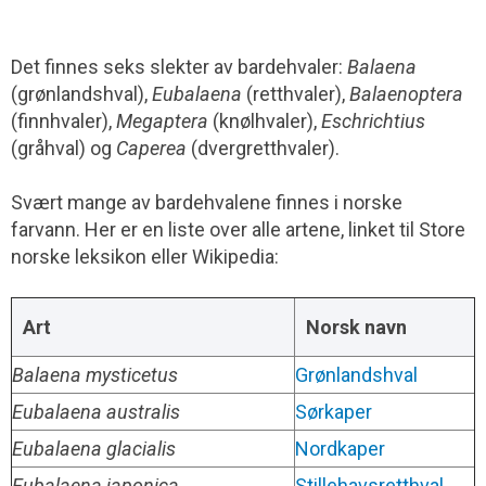
Det finnes seks slekter av bardehvaler:
Balaena
(grønlandshval),
Eubalaena
(retthvaler),
Balaenoptera
(finnhvaler),
Megaptera
(knølhvaler),
Eschrichtius
(gråhval) og
Caperea
(dvergretthvaler).
Svært mange av bardehvalene finnes i norske
farvann. Her er en liste over alle artene, linket til Store
norske leksikon eller Wikipedia:
Art
Norsk navn
Balaena mysticetus
Grønlandshval
Eubalaena australis
Sørkaper
Eubalaena glacialis
Nordkaper
Eubalaena japonica
Stillehavsretthval