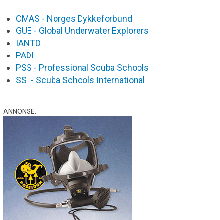
CMAS - Norges Dykkeforbund
GUE - Global Underwater Explorers
IANTD
PADI
PSS - Professional Scuba Schools
SSI - Scuba Schools International
ANNONSE: