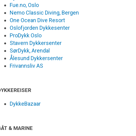
Fue.no, Oslo
Nemo Classic Diving, Bergen
One Ocean Dive Resort
Oslofjorden Dykkesenter
ProDykk Oslo
Stavern Dykkersenter
SørDykk, Arendal
Ålesund Dykkersenter
Frivannsliv AS
DYKKEREISER
DykkeBazaar
BÅT & MARINE