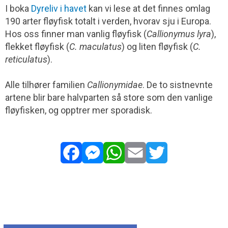
I boka
Dyreliv i havet
kan vi lese at det finnes omlag
190 arter fløyfisk totalt i verden, hvorav sju i Europa.
Hos oss finner man vanlig fløyfisk (
Callionymus lyra
),
flekket fløyfisk (
C. maculatus
) og liten fløyfisk (
C.
reticulatus
).
Alle tilhører familien
Callionymidae
. De to sistnevnte
artene blir bare halvparten så store som den vanlige
fløyfisken, og opptrer mer sporadisk.
Facebook
Messenger
WhatsApp
Email
Twitter