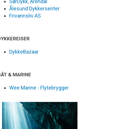
SørDykk, Arendal
Ålesund Dykkersenter
Frivannsliv AS
DYKKEREISER
DykkeBazaar
BÅT & MARINE
Wee Marine - Flytebrygger