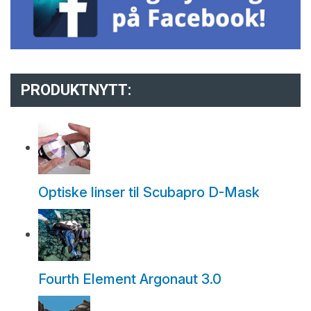
PRODUKTNYTT:
Optiske linser til Scubapro D-Mask
Fourth Element Argonaut 3.0