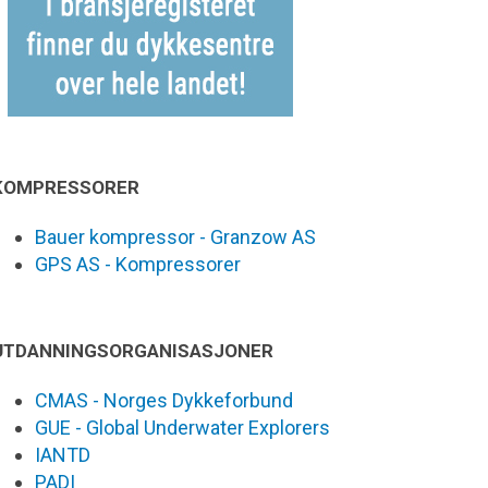
KOMPRESSORER
Bauer kompressor - Granzow AS
GPS AS - Kompressorer
UTDANNINGSORGANISASJONER
CMAS - Norges Dykkeforbund
GUE - Global Underwater Explorers
IANTD
PADI