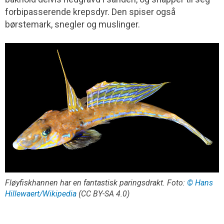
forbipasserende krepsdyr. Den spiser også
børstemark, snegler og muslinger.
Fløyfiskhannen har en fantastisk paringsdrakt. Foto:
© Hans
Hillewaert/Wikipedia
(CC BY-SA 4.0)