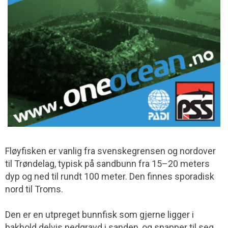
Fløyfisken er vanlig fra svenskegrensen og nordover
til Trøndelag, typisk på sandbunn fra 15–20 meters
dyp og ned til rundt 100 meter. Den finnes sporadisk
nord til Troms.
Den er en utpreget bunnfisk som gjerne ligger i
bakhold delvis nedgravd i sanden, og snapper til seg