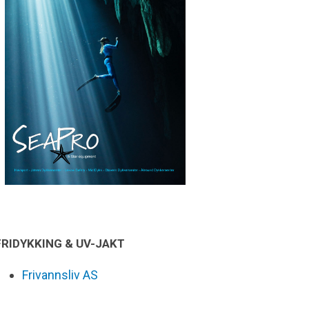
FRIDYKKING & UV-JAKT
Frivannsliv AS