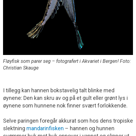
Fløyfisk som parer seg – fotografert i Akvariet i Bergen! Foto:
Christian Skauge
I tillegg kan hannen bokstavelig talt blinke med
øynene: Den kan skru av og på et gult eller grønt lys i
øynene som hunnene nok finner svært forlokkende.
Selve paringen foregår akkurat som hos dens tropiske
slektning
mandarinfisken
– hannen og hunnen
svømmer buk mot buk oppover i vannet og slipper ut