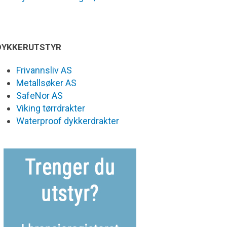
DYKKERUTSTYR
Frivannsliv AS
Metallsøker AS
SafeNor AS
Viking tørrdrakter
Waterproof dykkerdrakter