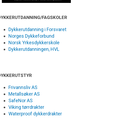
DYKKERUTDANNING/FAGSKOLER
Dykkerutdanning i Forsvaret
Norges Dykkeforbund
Norsk Yrkesdykkerskole
Dykkerutdanningen, HVL
DYKKERUTSTYR
Frivannsliv AS
Metallsøker AS
SafeNor AS
Viking tørrdrakter
Waterproof dykkerdrakter