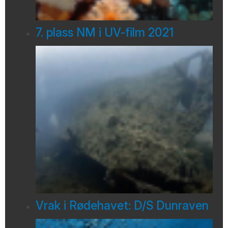
7. plass NM i UV-film 2021
Vrak i Rødehavet: D/S Dunraven