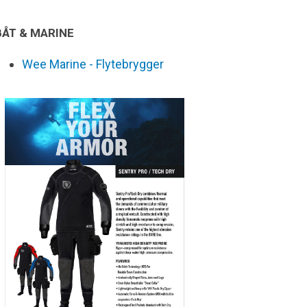
BÅT & MARINE
Wee Marine - Flytebrygger