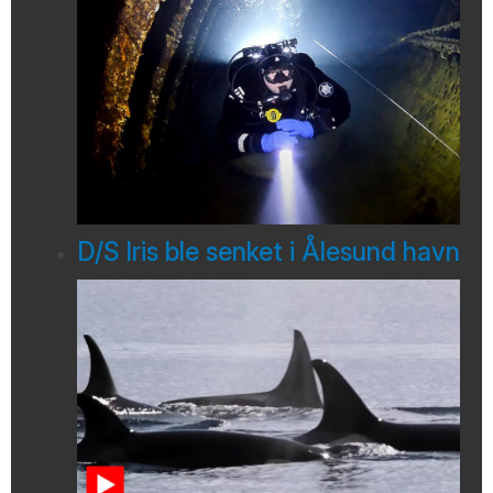
D/S Iris ble senket i Ålesund havn