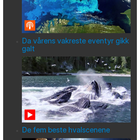
Da vårens vakreste eventyr gikk
galt
De fem beste hvalscenene