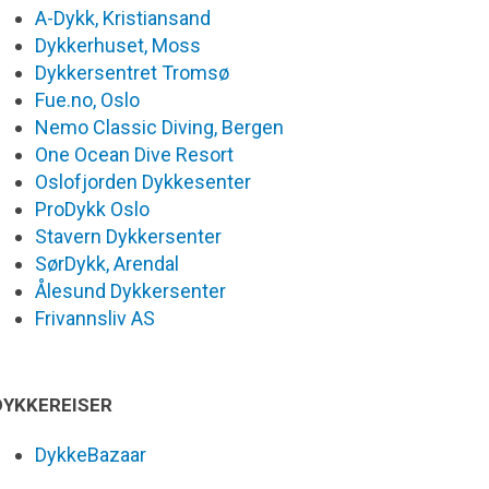
A-Dykk, Kristiansand
Dykkerhuset, Moss
Dykkersentret Tromsø
Fue.no, Oslo
Nemo Classic Diving, Bergen
One Ocean Dive Resort
Oslofjorden Dykkesenter
ProDykk Oslo
Stavern Dykkersenter
SørDykk, Arendal
Ålesund Dykkersenter
Frivannsliv AS
DYKKEREISER
DykkeBazaar