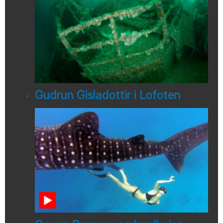
Gudrun Gisladottir i Lofoten