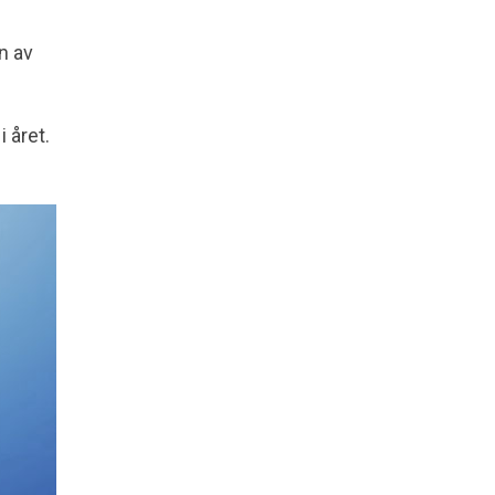
n av
 året.