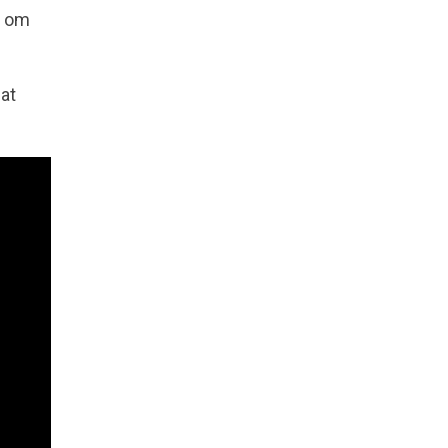
r om
 at