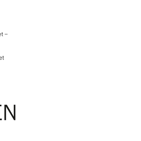
et –
et