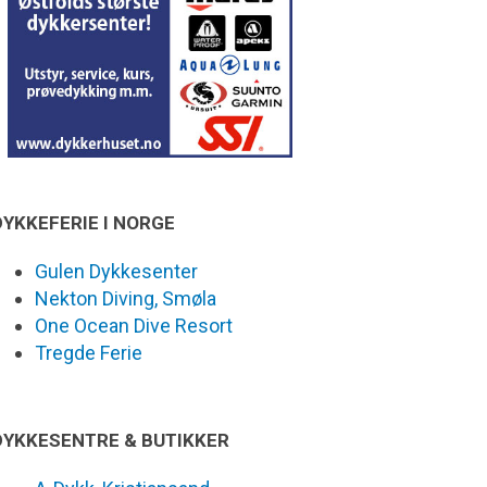
DYKKEFERIE I NORGE
Gulen Dykkesenter
Nekton Diving, Smøla
One Ocean Dive Resort
Tregde Ferie
DYKKESENTRE & BUTIKKER