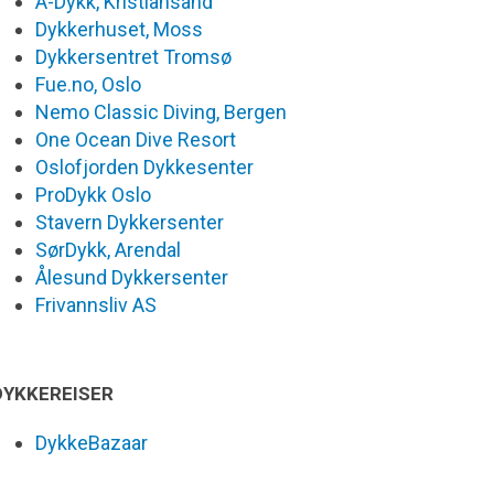
A-Dykk, Kristiansand
Dykkerhuset, Moss
Dykkersentret Tromsø
Fue.no, Oslo
Nemo Classic Diving, Bergen
One Ocean Dive Resort
Oslofjorden Dykkesenter
ProDykk Oslo
Stavern Dykkersenter
SørDykk, Arendal
Ålesund Dykkersenter
Frivannsliv AS
DYKKEREISER
DykkeBazaar