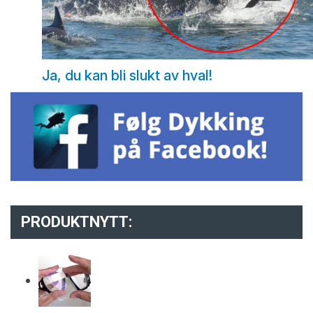
Ja, du kan bli slukt av hval!
PRODUKTNYTT: