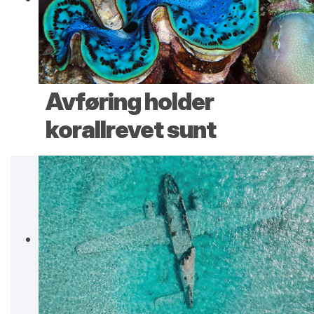
Avføring holder
korallrevet sunt