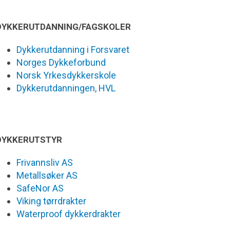
DYKKERUTDANNING/FAGSKOLER
Dykkerutdanning i Forsvaret
Norges Dykkeforbund
Norsk Yrkesdykkerskole
Dykkerutdanningen, HVL
DYKKERUTSTYR
Frivannsliv AS
Metallsøker AS
SafeNor AS
Viking tørrdrakter
Waterproof dykkerdrakter