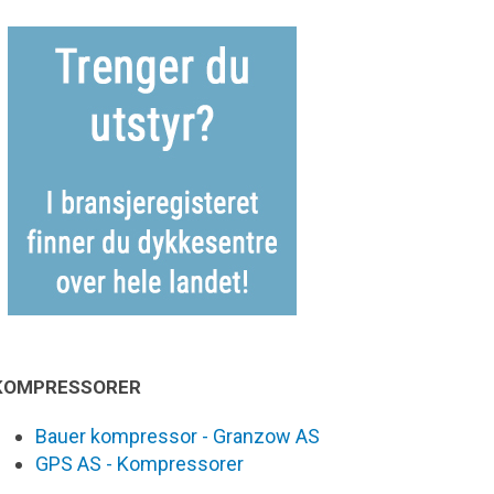
KOMPRESSORER
Bauer kompressor - Granzow AS
GPS AS - Kompressorer