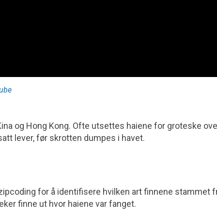
ube
ina og Hong Kong. Ofte utsettes haiene for groteske ove
tt lever, før skrotten dumpes i havet.
pcoding for å identifisere hvilken art finnene stammet fr
ker finne ut hvor haiene var fanget.