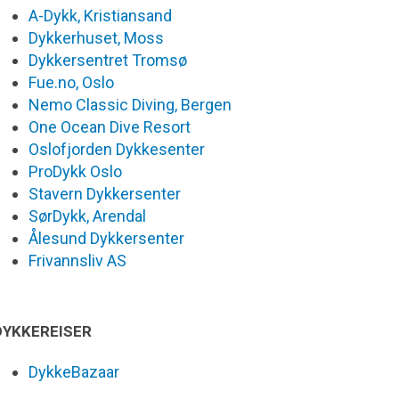
A-Dykk, Kristiansand
Dykkerhuset, Moss
Dykkersentret Tromsø
Fue.no, Oslo
Nemo Classic Diving, Bergen
One Ocean Dive Resort
Oslofjorden Dykkesenter
ProDykk Oslo
Stavern Dykkersenter
SørDykk, Arendal
Ålesund Dykkersenter
Frivannsliv AS
DYKKEREISER
DykkeBazaar