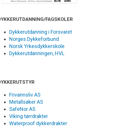
DYKKERUTDANNING/FAGSKOLER
Dykkerutdanning i Forsvaret
Norges Dykkeforbund
Norsk Yrkesdykkerskole
Dykkerutdanningen, HVL
DYKKERUTSTYR
Frivannsliv AS
Metallsøker AS
SafeNor AS
Viking tørrdrakter
Waterproof dykkerdrakter