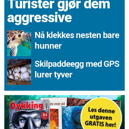
Turister gjør dem
aggressive
Nå klekkes nesten bare
hunner
Skilpaddeegg med GPS
lurer tyver