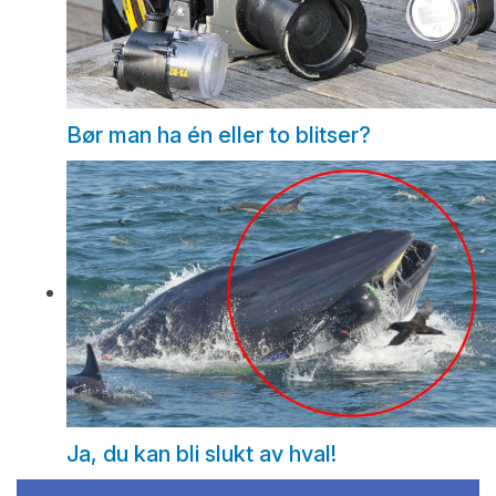
Bør man ha én eller to blitser?
Ja, du kan bli slukt av hval!