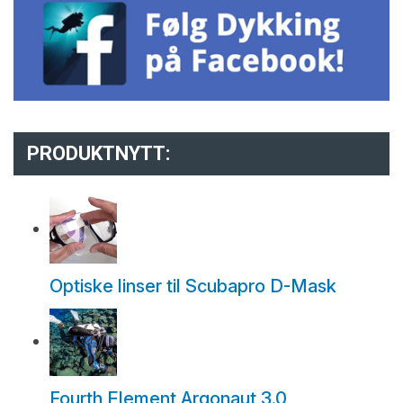
PRODUKTNYTT:
Optiske linser til Scubapro D-Mask
Fourth Element Argonaut 3.0